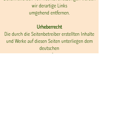
wir derartige Links
umgehend entfernen.
Urheberrecht
Die durch die Seitenbetreiber erstellten Inhalte
und Werke auf diesen Seiten unterliegen dem
deutschen
Urheberrecht. Die Vervielfältigung, Bearbeitung,
Verbreitung und jede Art der Verwertung
außerhalb der
Grenzen des Urheberrechtes bedürfen der
schriftlichen Zustimmung des jeweiligen Autors
bzw. Erstellers.
Downloads und Kopien dieser Seite sind nur für
den privaten, nicht kommerziellen Gebrauch
gestattet.
Soweit die Inhalte auf dieser Seite nicht vom
Betreiber erstellt wurden, werden die
Urheberrechte Dritter