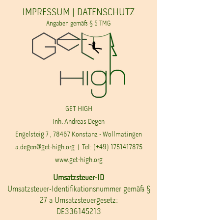
IMPRESSUM | DATENSCHUTZ
Angaben gemäß § 5 TMG
GET HIGH
Inh. Andreas Degen
Engelsteig 7 , 78467 Konstanz - Wollmatingen
a.degen@get-high.org
| Tel: (+49)
1751417875
www.get-high.org
Umsatzsteuer-ID
Umsatzsteuer-Identifikationsnummer gemäß §
27 a Umsatzsteuergesetz:
DE336145213